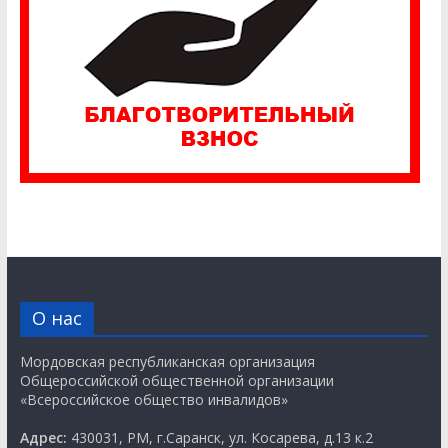
О нас
Мордовская республиканская организация
Общероссийской общественной организации
«Всероссийское общество инвалидов»
Адрес:
430031, РМ, г.Саранск, ул. Косарева, д.13 к.2