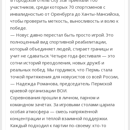
В городской отель City Star приехали 100
участников, среди которых 70 спортсменов с
инвалидностью от Оренбурга до Ханты-Мансийска,
чтобы проверить меткость, выносливость и волю к
победе.
— Новус давно перестал быть просто игрой. Это
полноценный вид спортивной реабилитации,
который объединяет людей, стирает границы и
учит не сдаваться. Четыре года фестиваля — это
сотни историй преодоления, новых дружб и
реальных побед. Мы гордимся, что Пермь стала
точкой притяжения для новусистов со всей России,
— Надежда Романова, председатель Пермской
краевой организации ВОИ.
Соревнования прошли в личном, парном и
командном зачётах. За игровыми столами царила
особая атмосфера — смесь напряжённой
концентрации и тёплой взаимной поддержки.
Каждый подходил к партии по-своему: кто-то