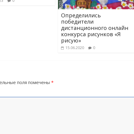
23
0
Определились
победители
дистанционного онлайн
конкурса рисунков «Я
рисую»
15.06.2020
0
ельные поля помечены
*