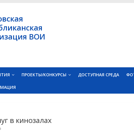
овская
бликанская
изация ВОИ
ЯТИЯ
ПРОЕКТЫ/КОНКУРСЫ
ДОСТУПНАЯ СРЕДА
ФО
РМАЦИЯ
уг в кинозалах
в