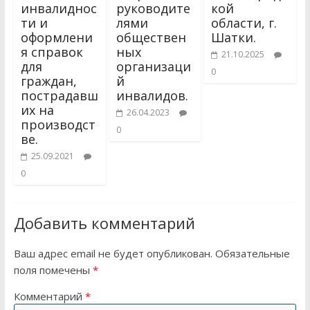
инвалиднос
руководите
кой
ти и
лями
области, г.
оформлени
обществен
Шатки.
я справок
ных
21.10.2025
для
организаци
0
граждан,
й
пострадавш
инвалидов.
их на
26.04.2023
производст
0
ве.
25.09.2021
0
Добавить комментарий
Ваш адрес email не будет опубликован.
Обязательные
поля помечены
*
Комментарий
*