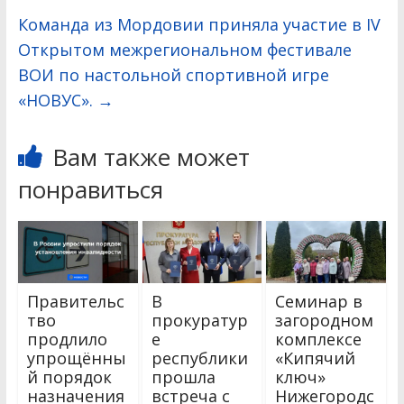
Команда из Мордовии приняла участие в IV
Открытом межрегиональном фестивале
ВОИ по настольной спортивной игре
«НОВУС».
→
Вам также может
понравиться
Правительс
В
Семинар в
тво
прокуратур
загородном
продлило
е
комплексе
упрощённы
республики
«Кипячий
й порядок
прошла
ключ»
назначения
встреча с
Нижегородс