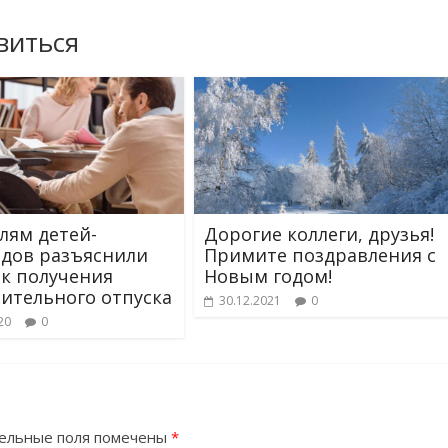
виться
лям детей-
Дорогие коллеги, друзья!
дов разъяснили
Примите поздравления с
к получения
Новым годом!
ительного отпуска
30.12.2021
0
20
0
ельные поля помечены
*