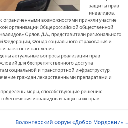
защиты прав
инвалидов.
и с ограниченными возможностями приняли участие
ской организации Общероссийской общественной
нвалидов» Орлов Д.А., представители регионального
й Федерации, Фонда социального страхования и
и занятости населения.
уждены актуальные вопросы реализации прав
условий для беспрепятственного доступа
там социальной и транспортной инфраструктур.
ечение граждан лекарственными препаратами и
 определены меры, способствующие решению
 обеспечения инвалидов и защиты их прав.
Волонтерский форум «Добро Мордовии»