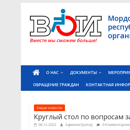
Skip
to
Морд
content
респу
орган
Вместе мы сможем больше!
О НАС
ДОКУМЕНТЫ
МЕРОПРИ
ОБРАЩЕНИЕ ГРАЖДАН
КОНТАКТНАЯ ИНФО
Наши новости
Круглый стол по вопросам 
06.12.2022
Администратор
0 Комментарие