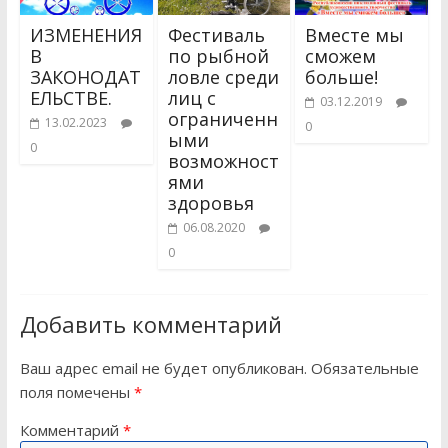
ИЗМЕНЕНИЯ
Фестиваль
Вместе мы
В
по рыбной
сможем
ЗАКОНОДАТ
ловле среди
больше!
ЕЛЬСТВЕ.
лиц с
03.12.2019
ограниченн
13.02.2023
0
ыми
0
возможност
ями
здоровья
06.08.2020
0
Добавить комментарий
Ваш адрес email не будет опубликован.
Обязательные
поля помечены
*
Комментарий
*