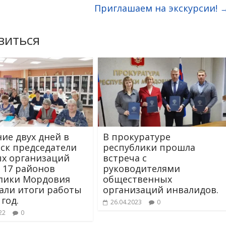
Приглашаем на экскурсии!
виться
ние двух дней в
В прокуратуре
нск председатели
республики прошла
х организаций
встреча с
 17 районов
руководителями
лики Мордовия
общественных
али итоги работы
организаций инвалидов.
 год.
26.04.2023
0
22
0