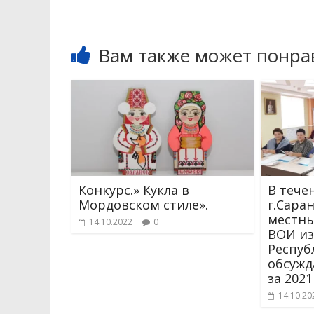
Вам также может понра
Конкурс.» Кукла в
В тече
Мордовском стиле».
г.Сара
местны
14.10.2022
0
ВОИ из
Респуб
обсужд
за 2021
14.10.20