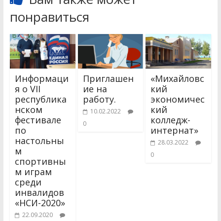
понравиться
Информаци
Приглашен
«Михайловс
я о VII
ие на
кий
республика
работу.
экономичес
нском
кий
10.02.2022
фестивале
колледж-
0
по
интернат»
настольны
28.03.2022
м
0
спортивны
м играм
среди
инвалидов
«НСИ-2020»
22.09.2020