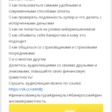
 как пользоваться самыми удобными и
современными способами оплаты
 как проверять подлинность купюр и что делать с
испорченными деньгами
 как не попасться на уловки кибермошенников
 как объявить себя банкротом и кому это
подходит
 как общаться со страховщиками и страховыми
посредниками
 и о многом другом
Делитесь аудиолекциями со своими друзьями и
знакомыми, повышайте свою финансовую
грамотность!
Слушать аудиолекции можно по ссылке
https://vk.cc/cinmBJ
#финансоваякультура
#финкульт
#банкроссии
#фин
ансоваяграмотность