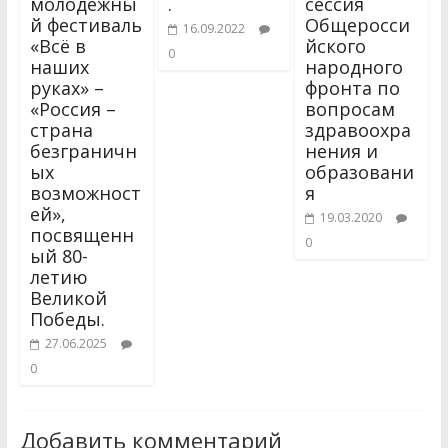
молодежны
.
сессия
й фестиваль
Общеросси
16.09.2022
«Всё в
йского
0
наших
народного
руках» –
фронта по
«Россия –
вопросам
страна
здравоохра
безграничн
нения и
ых
образовани
возможност
я
ей»,
19.03.2020
посвященн
0
ый 80-
летию
Великой
Победы.
27.06.2025
0
Добавить комментарий