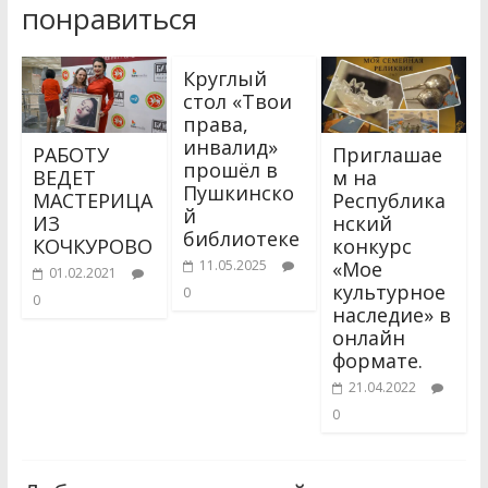
понравиться
Круглый
стол «Твои
права,
инвалид»
РАБОТУ
Приглашае
прошёл в
ВЕДЕТ
м на
Пушкинско
МАСТЕРИЦА
Республика
й
ИЗ
нский
библиотеке
КОЧКУРОВО
конкурс
«Мое
11.05.2025
01.02.2021
культурное
0
0
наследие» в
онлайн
формате.
21.04.2022
0