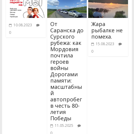
От
Жара
10.08.2023
Саранска до
рыбалке не
0
Сурского
помеха.
рубежа: как
15.08.2023
Мордовия
0
почтила
героев
войны
Дорогами
памяти:
масштабны
й
автопробег
в честь 80-
летия
Победы
11.05.2025
0