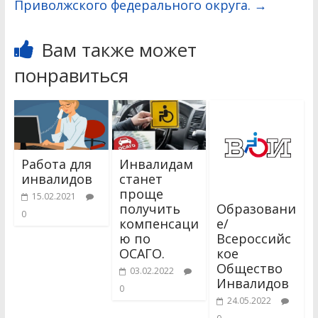
Приволжского федерального округа.
→
Вам также может
понравиться
Работа для
Инвалидам
инвалидов
станет
проще
15.02.2021
Образовани
получить
0
е/
компенсаци
Всероссийс
ю по
кое
ОСАГО.
Общество
03.02.2022
Инвалидов
0
24.05.2022