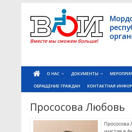
Skip
to
Морд
content
респу
орган
Вместе мы сможем больше!
О НАС
ДОКУМЕНТЫ
МЕРОПРИ
ОБРАЩЕНИЕ ГРАЖДАН
КОНТАКТНАЯ ИНФО
Прососова Любовь
Прососова Л
участие в ф