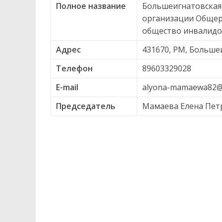
Полное название
Большеигнатовская
организации Общер
общество инвалидо
Адрес
431670, РМ, Большеи
Телефон
89603329028
E-mail
alyona-mamaewa82@
Председатель
Мамаева Елена Пет