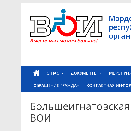
Skip
to
Морд
content
респу
орган
Вместе мы сможем больше!
О НАС
ДОКУМЕНТЫ
МЕРОПРИ
ОБРАЩЕНИЕ ГРАЖДАН
КОНТАКТНАЯ ИНФО
Большеигнатовская
ВОИ